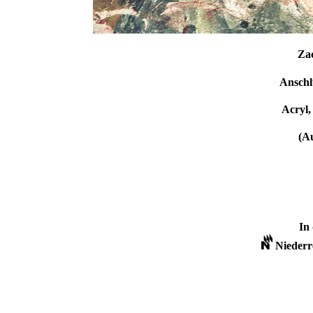
Za
Anschl
Acryl,
(Au
In
Niederr